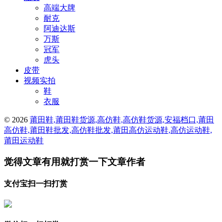
高端大牌
耐克
阿迪达斯
万斯
冠军
虎头
皮带
视频实拍
鞋
衣服
© 2026
莆田鞋,莆田鞋货源,高仿鞋,高仿鞋货源,安福档口,莆田
高仿鞋,莆田鞋批发,高仿鞋批发,莆田高仿运动鞋,高仿运动鞋,
莆田运动鞋
觉得文章有用就打赏一下文章作者
支付宝扫一扫打赏