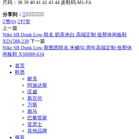
尺码：38 39 40 41 42 43 44 皮鞋码-M1-F4
分享到：








赞(
0
)

打赏
上一篇
Nike SB Dunk Low 联名 奶茶米白 高端定制 低帮休闲板鞋
XD1588-239
下一篇
Nike SB Dunk Low 斯图西联名 米鳞勾 周年高端定制 低帮休
闲板鞋 XS6089-634
首页
鞋类
耐克
阿迪达斯
匡威
新百伦
万斯
彪马
巴黎世家
亚瑟士
其他品牌
服装