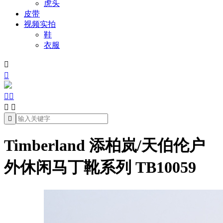
虎头
皮带
视频实拍
鞋
衣服







Timberland 添柏岚/天伯伦户
外休闲马丁靴系列 TB10059