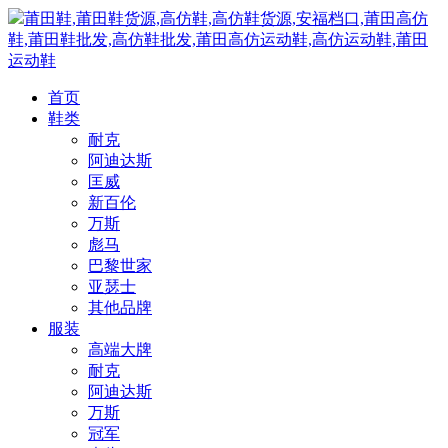
莆田鞋,莆田鞋货源,高仿鞋,高仿鞋货源,安福档口,莆田高仿
鞋,莆田鞋批发,高仿鞋批发,莆田高仿运动鞋,高仿运动鞋,莆田
运动鞋
首页
鞋类
耐克
阿迪达斯
匡威
新百伦
万斯
彪马
巴黎世家
亚瑟士
其他品牌
服装
高端大牌
耐克
阿迪达斯
万斯
冠军