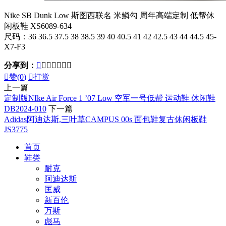
Nike SB Dunk Low 斯图西联名 米鳞勾 周年高端定制 低帮休
闲板鞋 XS6089-634
尺码：36 36.5 37.5 38 38.5 39 40 40.5 41 42 42.5 43 44 44.5 45-
X7-F3
分享到：








赞(
0
)

打赏
上一篇
定制版NIke Air Force 1 ’07 Low 空军一号低帮 运动鞋 休闲鞋
DB2024-010
下一篇
Adidas阿迪达斯.三叶草CAMPUS 00s 面包鞋复古休闲板鞋
JS3775
首页
鞋类
耐克
阿迪达斯
匡威
新百伦
万斯
彪马