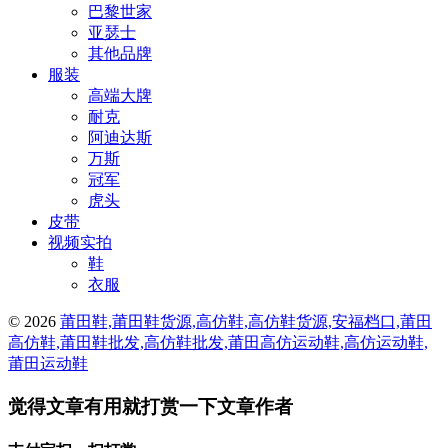
巴黎世家
亚瑟士
其他品牌
服装
高端大牌
耐克
阿迪达斯
万斯
冠军
虎头
皮带
视频实拍
鞋
衣服
© 2026
莆田鞋,莆田鞋货源,高仿鞋,高仿鞋货源,安福档口,莆田
高仿鞋,莆田鞋批发,高仿鞋批发,莆田高仿运动鞋,高仿运动鞋,
莆田运动鞋
觉得文章有用就打赏一下文章作者