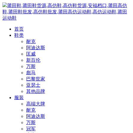
莆田鞋,莆田鞋货源,高仿鞋,高仿鞋货源,安福档口,莆田高仿
鞋,莆田鞋批发,高仿鞋批发,莆田高仿运动鞋,高仿运动鞋,莆田
运动鞋
首页
鞋类
耐克
阿迪达斯
匡威
新百伦
万斯
彪马
巴黎世家
亚瑟士
其他品牌
服装
高端大牌
耐克
阿迪达斯
万斯
冠军