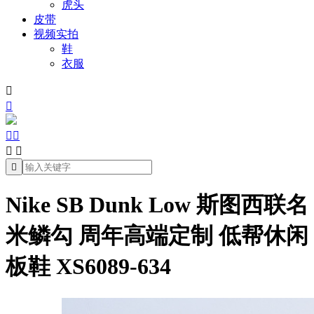
虎头
皮带
视频实拍
鞋
衣服







Nike SB Dunk Low 斯图西联名
米鳞勾 周年高端定制 低帮休闲
板鞋 XS6089-634