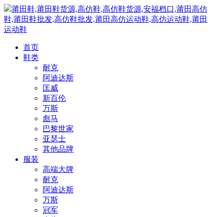
莆田鞋,莆田鞋货源,高仿鞋,高仿鞋货源,安福档口,莆田高仿
鞋,莆田鞋批发,高仿鞋批发,莆田高仿运动鞋,高仿运动鞋,莆田
运动鞋
首页
鞋类
耐克
阿迪达斯
匡威
新百伦
万斯
彪马
巴黎世家
亚瑟士
其他品牌
服装
高端大牌
耐克
阿迪达斯
万斯
冠军