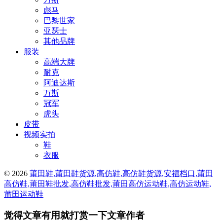
彪马
巴黎世家
亚瑟士
其他品牌
服装
高端大牌
耐克
阿迪达斯
万斯
冠军
虎头
皮带
视频实拍
鞋
衣服
© 2026
莆田鞋,莆田鞋货源,高仿鞋,高仿鞋货源,安福档口,莆田
高仿鞋,莆田鞋批发,高仿鞋批发,莆田高仿运动鞋,高仿运动鞋,
莆田运动鞋
觉得文章有用就打赏一下文章作者