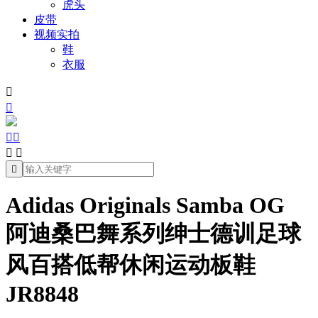
虎头
皮带
视频实拍
鞋
衣服







Adidas Originals Samba OG
阿迪桑巴舞系列绅士德训足球
风百搭低帮休闲运动板鞋
JR8848