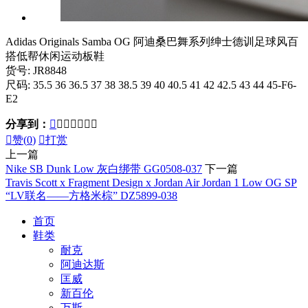
Adidas Originals Samba OG 阿迪桑巴舞系列绅士德训足球风百
搭低帮休闲运动板鞋
货号: JR8848
尺码: 35.5 36 36.5 37 38 38.5 39 40 40.5 41 42 42.5 43 44 45-F6-
E2
分享到：








赞(
0
)

打赏
上一篇
Nike SB Dunk Low 灰白绑带 GG0508-037
下一篇
Travis Scott x Fragment Design x Jordan Air Jordan 1 Low OG SP
“LV联名——方格米棕” DZ5899-038
首页
鞋类
耐克
阿迪达斯
匡威
新百伦
万斯