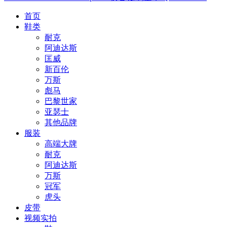
首页
鞋类
耐克
阿迪达斯
匡威
新百伦
万斯
彪马
巴黎世家
亚瑟士
其他品牌
服装
高端大牌
耐克
阿迪达斯
万斯
冠军
虎头
皮带
视频实拍