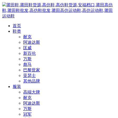
莆田鞋,莆田鞋货源,高仿鞋,高仿鞋货源,安福档口,莆田高仿
鞋,莆田鞋批发,高仿鞋批发,莆田高仿运动鞋,高仿运动鞋,莆田
运动鞋
首页
鞋类
耐克
阿迪达斯
匡威
新百伦
万斯
彪马
巴黎世家
亚瑟士
其他品牌
服装
高端大牌
耐克
阿迪达斯
万斯
冠军