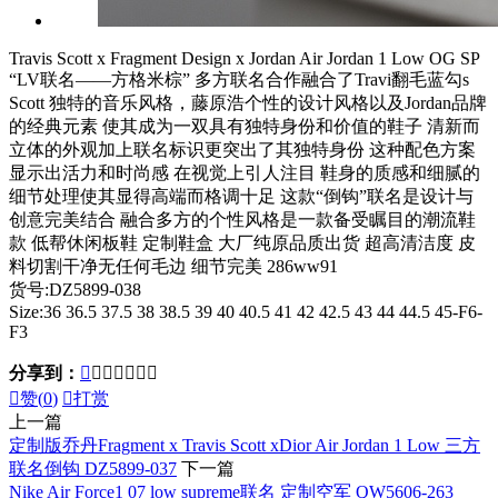
Travis Scott x Fragment Design x Jordan Air Jordan 1 Low OG SP
“LV联名——方格米棕” 多方联名合作融合了Travi翻毛蓝勾s
Scott 独特的音乐风格，藤原浩个性的设计风格以及Jordan品牌
的经典元素 使其成为一双具有独特身份和价值的鞋子 清新而
立体的外观加上联名标识更突出了其独特身份 这种配色方案
显示出活力和时尚感 在视觉上引人注目 鞋身的质感和细腻的
细节处理使其显得高端而格调十足 这款“倒钩”联名是设计与
创意完美结合 融合多方的个性风格是一款备受瞩目的潮流鞋
款 低帮休闲板鞋 定制鞋盒 大厂纯原品质出货 超高清洁度 皮
料切割干净无任何毛边 细节完美 286ww91
货号:DZ5899-038
Size:36 36.5 37.5 38 38.5 39 40 40.5 41 42 42.5 43 44 44.5 45-F6-
F3
分享到：








赞(
0
)

打赏
上一篇
定制版乔丹Fragment x Travis Scott xDior Air Jordan 1 Low 三方
联名倒钩 DZ5899-037
下一篇
Nike Air Force1 07 low supreme联名 定制空军 QW5606-263