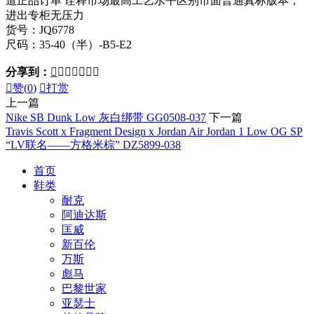
道正品订单 诠释市场最高工艺水平区别市面普通真标版本，
进出专柜无压力
货号：JQ6778
尺码：35-40（半）-B5-E2
分享到：








赞(
0
)

打赏
上一篇
Nike SB Dunk Low 灰白绑带 GG0508-037
下一篇
Travis Scott x Fragment Design x Jordan Air Jordan 1 Low OG SP
“LV联名——方格米棕” DZ5899-038
首页
鞋类
耐克
阿迪达斯
匡威
新百伦
万斯
彪马
巴黎世家
亚瑟士