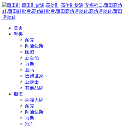
莆田鞋,莆田鞋货源,高仿鞋,高仿鞋货源,安福档口,莆田高仿
鞋,莆田鞋批发,高仿鞋批发,莆田高仿运动鞋,高仿运动鞋,莆田
运动鞋
首页
鞋类
耐克
阿迪达斯
匡威
新百伦
万斯
彪马
巴黎世家
亚瑟士
其他品牌
服装
高端大牌
耐克
阿迪达斯
万斯
冠军