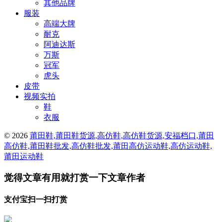
其他品牌
服装
高端大牌
耐克
阿迪达斯
万斯
冠军
虎头
皮带
视频实拍
鞋
衣服
© 2026
莆田鞋,莆田鞋货源,高仿鞋,高仿鞋货源,安福档口,莆田
高仿鞋,莆田鞋批发,高仿鞋批发,莆田高仿运动鞋,高仿运动鞋,
莆田运动鞋
觉得文章有用就打赏一下文章作者
支付宝扫一扫打赏