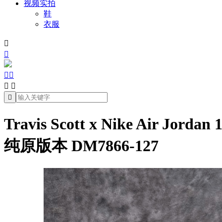
视频实拍
鞋
衣服







Travis Scott x Nike Air Jor
纯原版本 DM7866-127