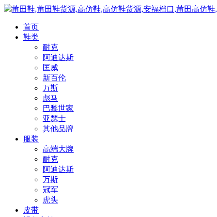
莆田鞋,莆田鞋货源,高仿鞋,高仿鞋货源,安福档口,莆田高仿鞋
首页
鞋类
耐克
阿迪达斯
匡威
新百伦
万斯
彪马
巴黎世家
亚瑟士
其他品牌
服装
高端大牌
耐克
阿迪达斯
万斯
冠军
虎头
皮带