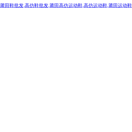
,莆田鞋批发,高仿鞋批发,莆田高仿运动鞋,高仿运动鞋,莆田运动鞋