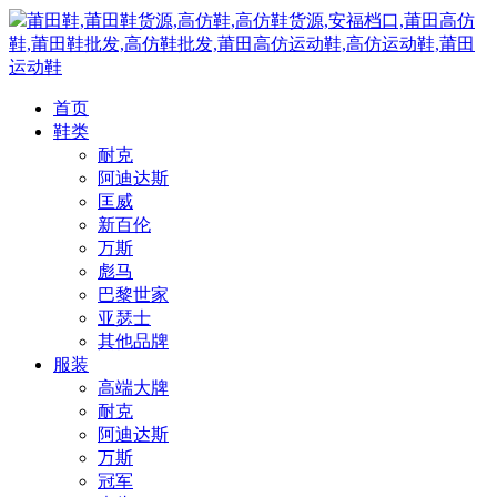
莆田鞋,莆田鞋货源,高仿鞋,高仿鞋货源,安福档口,莆田高仿
鞋,莆田鞋批发,高仿鞋批发,莆田高仿运动鞋,高仿运动鞋,莆田
运动鞋
首页
鞋类
耐克
阿迪达斯
匡威
新百伦
万斯
彪马
巴黎世家
亚瑟士
其他品牌
服装
高端大牌
耐克
阿迪达斯
万斯
冠军