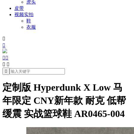
虎头
皮带
视频实拍
鞋
衣服







定制版 Hyperdunk X Low 马
年限定 CNY新年款 耐克 低帮
缓震 实战篮球鞋 AR0465-004