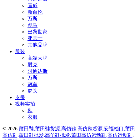
匡威
新百伦
万斯
彪马
巴黎世家
亚瑟士
其他品牌
服装
高端大牌
耐克
阿迪达斯
万斯
冠军
虎头
皮带
视频实拍
鞋
衣服
© 2026
莆田鞋,莆田鞋货源,高仿鞋,高仿鞋货源,安福档口,莆田
高仿鞋,莆田鞋批发,高仿鞋批发,莆田高仿运动鞋,高仿运动鞋,