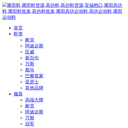
莆田鞋,莆田鞋货源,高仿鞋,高仿鞋货源,安福档口,莆田高仿
鞋,莆田鞋批发,高仿鞋批发,莆田高仿运动鞋,高仿运动鞋,莆田
运动鞋
首页
鞋类
耐克
阿迪达斯
匡威
新百伦
万斯
彪马
巴黎世家
亚瑟士
其他品牌
服装
高端大牌
耐克
阿迪达斯
万斯
冠军