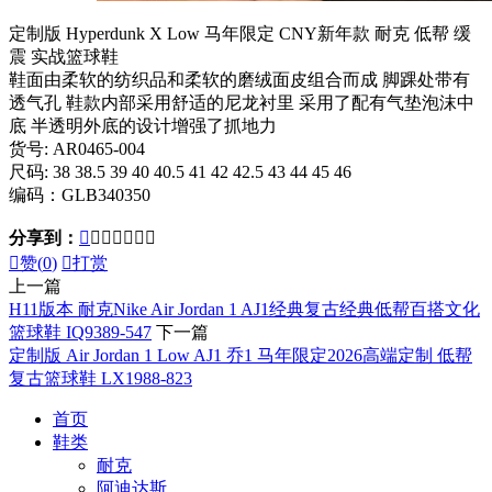
定制版 Hyperdunk X Low 马年限定 CNY新年款 耐克 低帮 缓
震 实战篮球鞋
鞋面由柔软的纺织品和柔软的磨绒面皮组合而成 脚踝处带有
透气孔 鞋款内部采用舒适的尼龙衬里 采用了配有气垫泡沫中
底 半透明外底的设计增强了抓地力
货号: AR0465-004
尺码: 38 38.5 39 40 40.5 41 42 42.5 43 44 45 46
编码：GLB340350
分享到：








赞(
0
)

打赏
上一篇
H11版本 耐克Nike Air Jordan 1 AJ1经典复古经典低帮百搭文化
篮球鞋 IQ9389-547
下一篇
定制版 Air Jordan 1 Low AJ1 乔1 马年限定2026高端定制 低帮
复古篮球鞋 LX1988-823
首页
鞋类
耐克
阿迪达斯