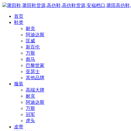
莆田鞋,莆田鞋货源,高仿鞋,高仿鞋货源,安福档口,莆田高仿鞋
首页
鞋类
耐克
阿迪达斯
匡威
新百伦
万斯
彪马
巴黎世家
亚瑟士
其他品牌
服装
高端大牌
耐克
阿迪达斯
万斯
冠军
虎头
皮带