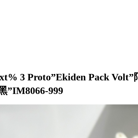
y Next% 3 Proto”Ekiden P
M8066-999