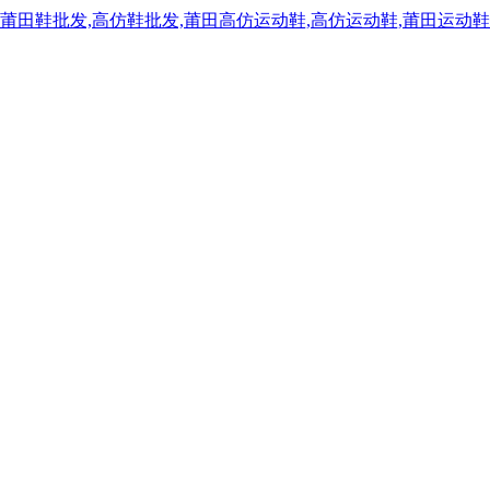
,莆田鞋批发,高仿鞋批发,莆田高仿运动鞋,高仿运动鞋,莆田运动鞋