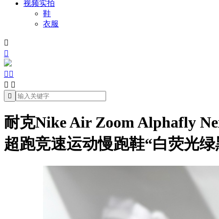
视频实拍
鞋
衣服







耐克Nike Air Zoom Alphafl
超跑竞速运动慢跑鞋“白荧光绿黑”I