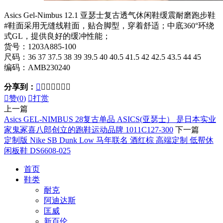
Asics Gel-Nimbus 12.1 亚瑟士复古透气休闲鞋缓震耐磨跑步鞋
#鞋面采用无缝线鞋面，贴合脚型，穿着舒适；中底360°环绕
式GL，提供良好的缓冲性能；
货号：1203A885-100
尺码：36 37 37.5 38 39 39.5 40 40.5 41.5 42 42.5 43.5 44 45
编码：AMB230240
分享到：








赞(
0
)

打赏
上一篇
Asics GEL-NIMBUS 28复古单品 ASICS(亚瑟士） 是日本实业
家鬼冢喜八郎创立的跑鞋运动品牌 1011C127-300
下一篇
定制版 Nike SB Dunk Low 马年联名 酒红棕 高端定制 低帮休
闲板鞋 DS6608-025
首页
鞋类
耐克
阿迪达斯
匡威
新百伦