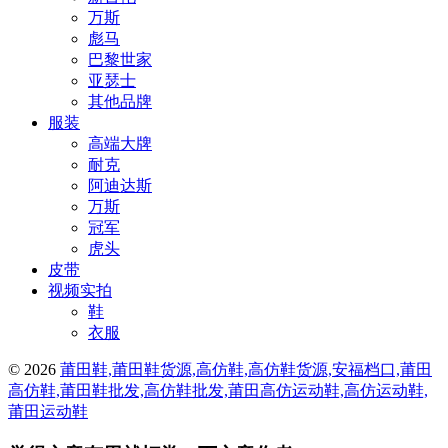
万斯
彪马
巴黎世家
亚瑟士
其他品牌
服装
高端大牌
耐克
阿迪达斯
万斯
冠军
虎头
皮带
视频实拍
鞋
衣服
© 2026
莆田鞋,莆田鞋货源,高仿鞋,高仿鞋货源,安福档口,莆田
高仿鞋,莆田鞋批发,高仿鞋批发,莆田高仿运动鞋,高仿运动鞋,
莆田运动鞋