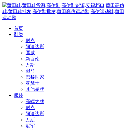
莆田鞋,莆田鞋货源,高仿鞋,高仿鞋货源,安福档口,莆田高仿
鞋,莆田鞋批发,高仿鞋批发,莆田高仿运动鞋,高仿运动鞋,莆田
运动鞋
首页
鞋类
耐克
阿迪达斯
匡威
新百伦
万斯
彪马
巴黎世家
亚瑟士
其他品牌
服装
高端大牌
耐克
阿迪达斯
万斯
冠军