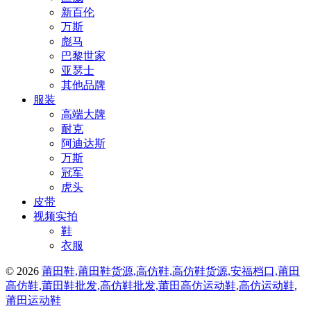
新百伦
万斯
彪马
巴黎世家
亚瑟士
其他品牌
服装
高端大牌
耐克
阿迪达斯
万斯
冠军
虎头
皮带
视频实拍
鞋
衣服
© 2026
莆田鞋,莆田鞋货源,高仿鞋,高仿鞋货源,安福档口,莆田
高仿鞋,莆田鞋批发,高仿鞋批发,莆田高仿运动鞋,高仿运动鞋,
莆田运动鞋