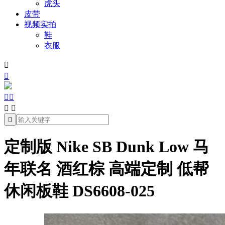
虎头
皮带
视频实拍
鞋
衣服







定制版 Nike SB Dunk Low 马
年联名 酒红棕 高端定制 低帮
休闲板鞋 DS6608-025