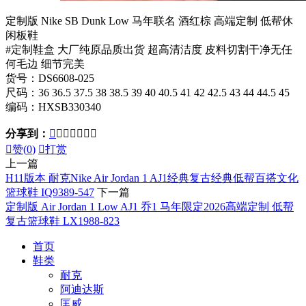
定制版 Nike SB Dunk Low 马年联名 酒红棕 高端定制 低帮休
闲板鞋
#定制鞋盒 大厂纯原品质出货 超高清洁度 皮料切割干净无任
何毛边 细节完美
货号：DS6608-025
尺码：36 36.5 37.5 38 38.5 39 40 40.5 41 42 42.5 43 44 44.5 45
编码：HXSB330340
分享到：








赞(
0
)

打赏
上一篇
H11版本 耐克Nike Air Jordan 1 AJ1经典复古经典低帮百搭文化
篮球鞋 IQ9389-547
下一篇
定制版 Air Jordan 1 Low AJ1 乔1 马年限定2026高端定制 低帮
复古篮球鞋 LX1988-823
首页
鞋类
耐克
阿迪达斯
匡威