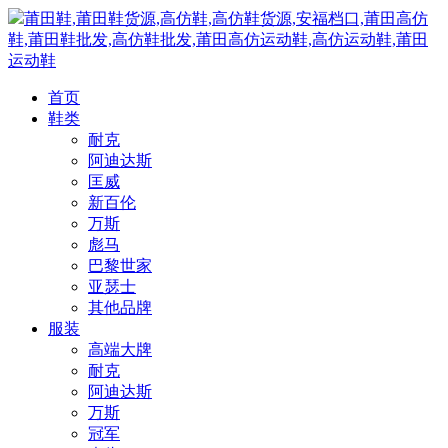
莆田鞋,莆田鞋货源,高仿鞋,高仿鞋货源,安福档口,莆田高仿
鞋,莆田鞋批发,高仿鞋批发,莆田高仿运动鞋,高仿运动鞋,莆田
运动鞋
首页
鞋类
耐克
阿迪达斯
匡威
新百伦
万斯
彪马
巴黎世家
亚瑟士
其他品牌
服装
高端大牌
耐克
阿迪达斯
万斯
冠军