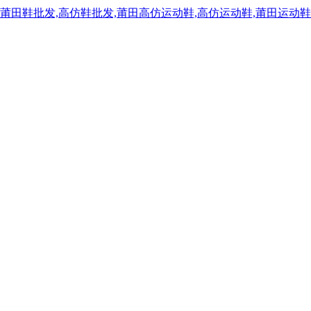
,莆田鞋批发,高仿鞋批发,莆田高仿运动鞋,高仿运动鞋,莆田运动鞋