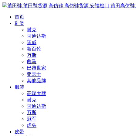
莆田鞋,莆田鞋货源,高仿鞋,高仿鞋货源,安福档口,莆田高仿鞋
首页
鞋类
耐克
阿迪达斯
匡威
新百伦
万斯
彪马
巴黎世家
亚瑟士
其他品牌
服装
高端大牌
耐克
阿迪达斯
万斯
冠军
虎头
皮带