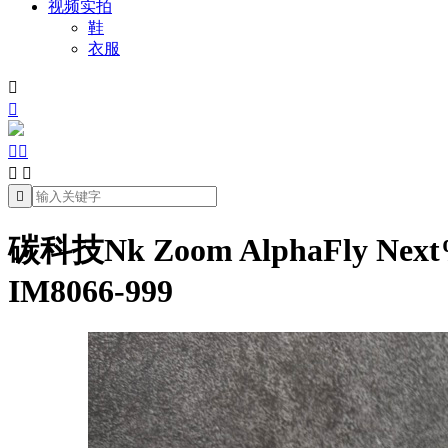
视频实拍
鞋
衣服







碳科技Nk Zoom AlphaFly
IM8066-999