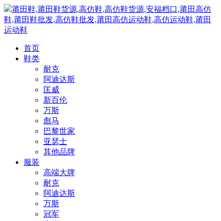
莆田鞋,莆田鞋货源,高仿鞋,高仿鞋货源,安福档口,莆田高仿
鞋,莆田鞋批发,高仿鞋批发,莆田高仿运动鞋,高仿运动鞋,莆田
运动鞋
首页
鞋类
耐克
阿迪达斯
匡威
新百伦
万斯
彪马
巴黎世家
亚瑟士
其他品牌
服装
高端大牌
耐克
阿迪达斯
万斯
冠军