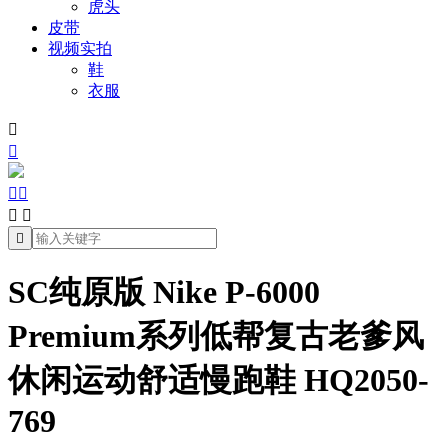
虎头
皮带
视频实拍
鞋
衣服







SC纯原版 Nike P-6000
Premium系列低帮复古老爹风
休闲运动舒适慢跑鞋 HQ2050-
769