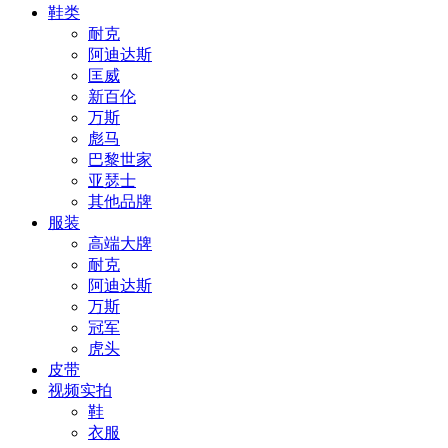
鞋类
耐克
阿迪达斯
匡威
新百伦
万斯
彪马
巴黎世家
亚瑟士
其他品牌
服装
高端大牌
耐克
阿迪达斯
万斯
冠军
虎头
皮带
视频实拍
鞋
衣服