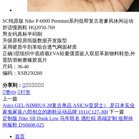
SC纯原版 Nike P-6000 Premium系列低帮复古老爹风休闲运动
舒适慢跑鞋 HQ2050-769
男女码真标半码制
升级原楦原纸版数据开发版型
采用硬质牛剖革组合透气网面材质
正确3层组织中底搭载EVA轻量缓震嵌入双层革新物料鞋垫,外
置防滑耐磨橡胶底片
尺码：36-46
编码：XSB250260
分享到：








赞(
0
)

打赏
上一篇
Asics GEL-NIMBUS 28复古单品 ASICS(亚瑟士） 是日本实业
家鬼冢喜八郎创立的跑鞋运动品牌 1011C127-300
下一篇
定制版 Nike SB Dunk Low 马年联名 酒红棕 高端定制 低帮休
闲板鞋 DS6608-025
首页