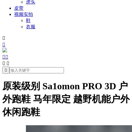
虎头
皮带
视频实拍
鞋
衣服







原装级别 Sa1omon PRO 3D 户
外跑鞋 马年限定 越野机能户外
休闲跑鞋