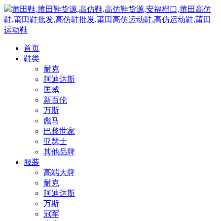
莆田鞋,莆田鞋货源,高仿鞋,高仿鞋货源,安福档口,莆田高仿
鞋,莆田鞋批发,高仿鞋批发,莆田高仿运动鞋,高仿运动鞋,莆田
运动鞋
首页
鞋类
耐克
阿迪达斯
匡威
新百伦
万斯
彪马
巴黎世家
亚瑟士
其他品牌
服装
高端大牌
耐克
阿迪达斯
万斯
冠军