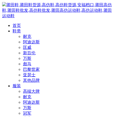
莆田鞋,莆田鞋货源,高仿鞋,高仿鞋货源,安福档口,莆田高仿
鞋,莆田鞋批发,高仿鞋批发,莆田高仿运动鞋,高仿运动鞋,莆田
运动鞋
首页
鞋类
耐克
阿迪达斯
匡威
新百伦
万斯
彪马
巴黎世家
亚瑟士
其他品牌
服装
高端大牌
耐克
阿迪达斯
万斯
冠军