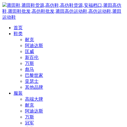
莆田鞋,莆田鞋货源,高仿鞋,高仿鞋货源,安福档口,莆田高仿
鞋,莆田鞋批发,高仿鞋批发,莆田高仿运动鞋,高仿运动鞋,莆田
运动鞋
首页
鞋类
耐克
阿迪达斯
匡威
新百伦
万斯
彪马
巴黎世家
亚瑟士
其他品牌
服装
高端大牌
耐克
阿迪达斯
万斯
冠军