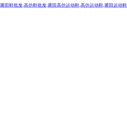
,莆田鞋批发,高仿鞋批发,莆田高仿运动鞋,高仿运动鞋,莆田运动鞋