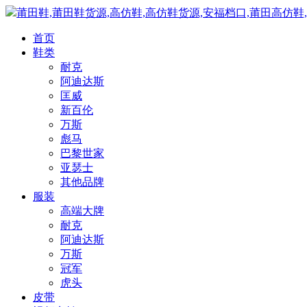
莆田鞋,莆田鞋货源,高仿鞋,高仿鞋货源,安福档口,莆田高仿鞋
首页
鞋类
耐克
阿迪达斯
匡威
新百伦
万斯
彪马
巴黎世家
亚瑟士
其他品牌
服装
高端大牌
耐克
阿迪达斯
万斯
冠军
虎头
皮带