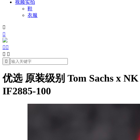
视频实拍
鞋
衣服







优选 原装级别 Tom Sachs x N
IF2885-100