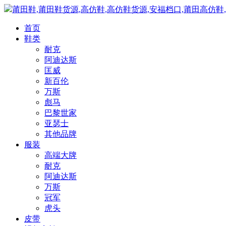
莆田鞋,莆田鞋货源,高仿鞋,高仿鞋货源,安福档口,莆田高仿鞋
首页
鞋类
耐克
阿迪达斯
匡威
新百伦
万斯
彪马
巴黎世家
亚瑟士
其他品牌
服装
高端大牌
耐克
阿迪达斯
万斯
冠军
虎头
皮带