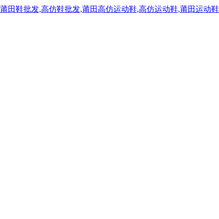
,莆田鞋批发,高仿鞋批发,莆田高仿运动鞋,高仿运动鞋,莆田运动鞋