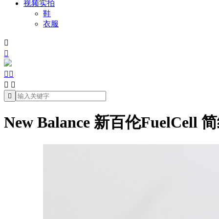
视频实拍
鞋
衣服







New Balance 新百伦Fuel