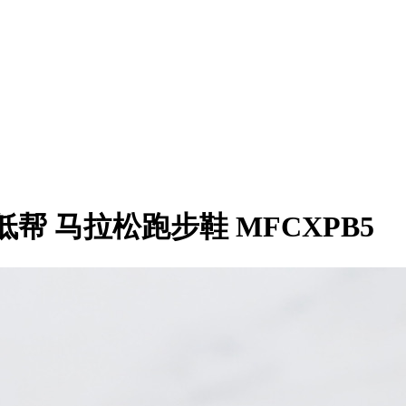
便 低帮 马拉松跑步鞋 MFCXPB5