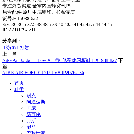
专注外贸渠道 全掌内置蜂窝气垫
原盒配件 原厂中底钢印、拉帮完美
货号:HT5088-622
Size:36 36.5 37.5 38 38.5 39 40 40.5 41 42 42.5 43 44 45
ID:ZZD179-JZH
分享到：








赞(
0
)

打赏
上一篇
Nike Air Jordan 1 Low AJ1乔1低帮休闲板鞋 LX1988-827
下一
篇
NIKE AIR FORCE 1‘07 LV8 JP2076-136
首页
鞋类
耐克
阿迪达斯
匡威
新百伦
万斯
彪马
巴黎世家