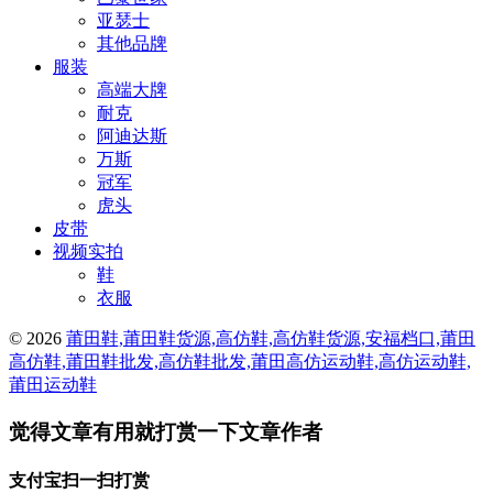
亚瑟士
其他品牌
服装
高端大牌
耐克
阿迪达斯
万斯
冠军
虎头
皮带
视频实拍
鞋
衣服
© 2026
莆田鞋,莆田鞋货源,高仿鞋,高仿鞋货源,安福档口,莆田
高仿鞋,莆田鞋批发,高仿鞋批发,莆田高仿运动鞋,高仿运动鞋,
莆田运动鞋
觉得文章有用就打赏一下文章作者
支付宝扫一扫打赏