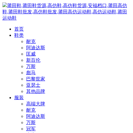
莆田鞋,莆田鞋货源,高仿鞋,高仿鞋货源,安福档口,莆田高仿
鞋,莆田鞋批发,高仿鞋批发,莆田高仿运动鞋,高仿运动鞋,莆田
运动鞋
首页
鞋类
耐克
阿迪达斯
匡威
新百伦
万斯
彪马
巴黎世家
亚瑟士
其他品牌
服装
高端大牌
耐克
阿迪达斯
万斯
冠军