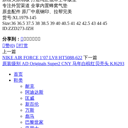
专注外贸渠道 全掌内置蜂窝气垫
原盒配件 原厂中底钢印、拉帮完美
货号:XL1979-145
Size:36 36.5 37.5 38 38.5 39 40 40.5 41 42 42.5 43 44 45
ID:ZZD273-JZH
分享到：








赞(
0
)

打赏
上一篇
NIKE AIR FORCE 1‘07 LV8 HT5088-622
下一篇
原装级别 AD Originals Super2 CNY 马年白棕红贝壳头 KJ6293
首页
鞋类
耐克
阿迪达斯
匡威
新百伦
万斯
彪马
巴黎世家