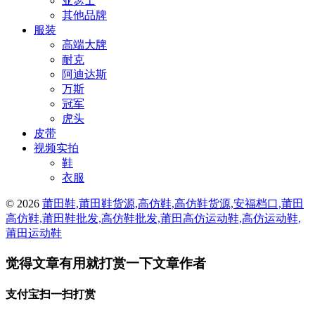
亚瑟士
其他品牌
服装
高端大牌
耐克
阿迪达斯
万斯
冠军
虎头
皮带
视频实拍
鞋
衣服
© 2026
莆田鞋,莆田鞋货源,高仿鞋,高仿鞋货源,安福档口,莆田
高仿鞋,莆田鞋批发,高仿鞋批发,莆田高仿运动鞋,高仿运动鞋,
莆田运动鞋
觉得文章有用就打赏一下文章作者
支付宝扫一扫打赏