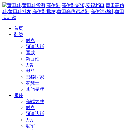
莆田鞋,莆田鞋货源,高仿鞋,高仿鞋货源,安福档口,莆田高仿
鞋,莆田鞋批发,高仿鞋批发,莆田高仿运动鞋,高仿运动鞋,莆田
运动鞋
首页
鞋类
耐克
阿迪达斯
匡威
新百伦
万斯
彪马
巴黎世家
亚瑟士
其他品牌
服装
高端大牌
耐克
阿迪达斯
万斯
冠军