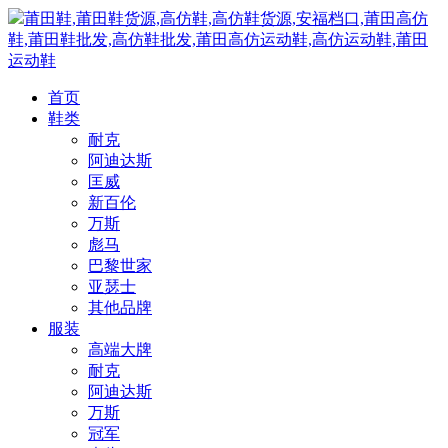
莆田鞋,莆田鞋货源,高仿鞋,高仿鞋货源,安福档口,莆田高仿
鞋,莆田鞋批发,高仿鞋批发,莆田高仿运动鞋,高仿运动鞋,莆田
运动鞋
首页
鞋类
耐克
阿迪达斯
匡威
新百伦
万斯
彪马
巴黎世家
亚瑟士
其他品牌
服装
高端大牌
耐克
阿迪达斯
万斯
冠军