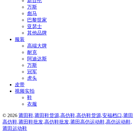
新百伦
万斯
彪马
巴黎世家
亚瑟士
其他品牌
服装
高端大牌
耐克
阿迪达斯
万斯
冠军
虎头
皮带
视频实拍
鞋
衣服
© 2026
莆田鞋,莆田鞋货源,高仿鞋,高仿鞋货源,安福档口,莆田
高仿鞋,莆田鞋批发,高仿鞋批发,莆田高仿运动鞋,高仿运动鞋,
莆田运动鞋