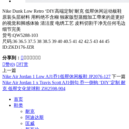
Nike Dunk Low Retro ‘DIY高端定制’耐克 低帮休闲运动板鞋
原装头层材料 用料绝不含糊 独家版型蒸餾加工帶來的是更好
的视觉和脚感体验 清洁度 电绣工艺 皮料切割干净无任何毛边
细节完美
货号:QW5288-103
尺码:36 36.5 37.5 38 38.5 39 40 40.5 41 42 42.5 43 44 45
ID:ZKD176-JZR
分享到：








赞(
0
)

打赏
上一篇
Nike Air Jordan 1 Low AJ1乔1低帮休闲板鞋 JP2076-127
下一篇
Nike Air Jordan 1 x Travis Scott AJ1倒勾 乔一倒钩 ‘DIY’定制 耐
克 低帮文化篮球鞋 ZH2598-904
首页
鞋类
耐克
阿迪达斯
匡威