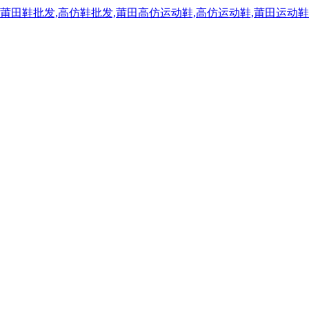
,莆田鞋批发,高仿鞋批发,莆田高仿运动鞋,高仿运动鞋,莆田运动鞋