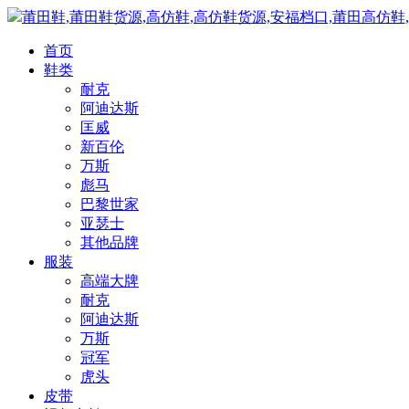
莆田鞋,莆田鞋货源,高仿鞋,高仿鞋货源,安福档口,莆田高仿鞋
首页
鞋类
耐克
阿迪达斯
匡威
新百伦
万斯
彪马
巴黎世家
亚瑟士
其他品牌
服装
高端大牌
耐克
阿迪达斯
万斯
冠军
虎头
皮带