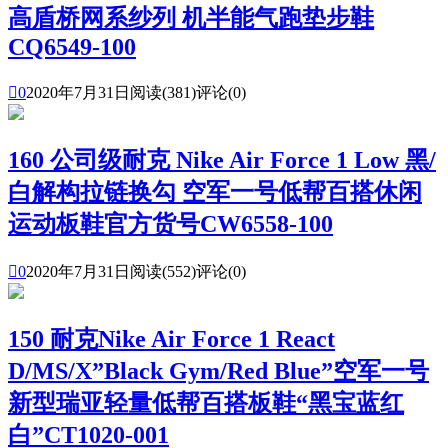
高盾桥网系纱列 机半能气跑垫步鞋
CQ6549-100

0
2020年7月31日
阅读(381)
评论(0)
160 公司级耐克 Nike Air Force 1 Low 黑/
白解构拉链换勾 空军一号低帮百搭休闲
运动板鞋官方货号CW6558-100

0
2020年7月31日
阅读(552)
评论(0)
150 耐克Nike Air Force 1 React
D/MS/X”Black Gym/Red Blue”空军一号
新型瑞亚轻量低帮百搭板鞋“黑宝蓝红
白”CT1020-001