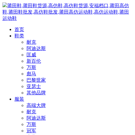
莆田鞋,莆田鞋货源,高仿鞋,高仿鞋货源,安福档口,莆田高仿
鞋,莆田鞋批发,高仿鞋批发,莆田高仿运动鞋,高仿运动鞋,莆田
运动鞋
首页
鞋类
耐克
阿迪达斯
匡威
新百伦
万斯
彪马
巴黎世家
亚瑟士
其他品牌
服装
高端大牌
耐克
阿迪达斯
万斯
冠军