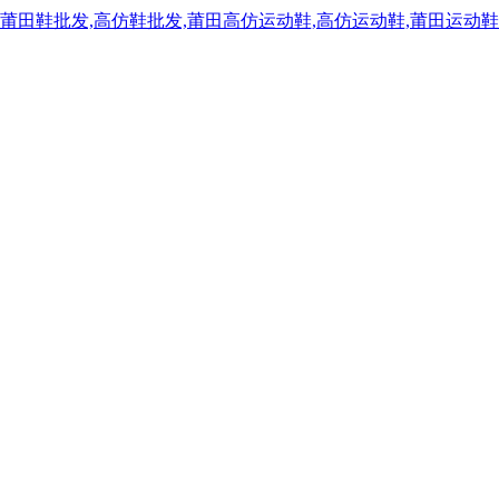
,莆田鞋批发,高仿鞋批发,莆田高仿运动鞋,高仿运动鞋,莆田运动鞋