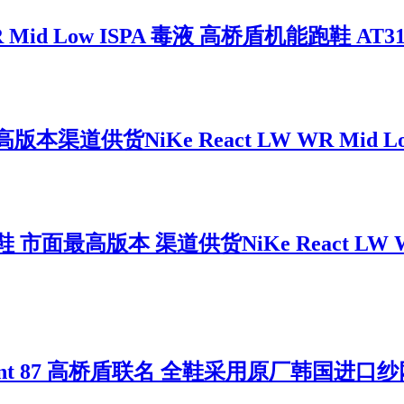
 Mid Low ISPA 毒液 高桥盾机能跑鞋 AT314
供货NiKe React LW WR Mid Low
面最高版本 渠道供货NiKe React LW WR
ement 87 高桥盾联名 全鞋采用原厂韩国进口纱网 