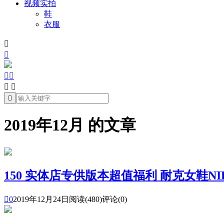
视频实拍
鞋
衣服







2019年12月 的文章
150 实体店专供版本超值福利 耐克女鞋NIKE

0
2019年12月24日
阅读(480)
评论(0)