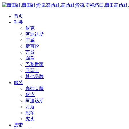
莆田鞋,莆田鞋货源,高仿鞋,高仿鞋货源,安福档口,莆田高仿鞋
首页
鞋类
耐克
阿迪达斯
匡威
新百伦
万斯
彪马
巴黎世家
亚瑟士
其他品牌
服装
高端大牌
耐克
阿迪达斯
万斯
冠军
虎头
皮带