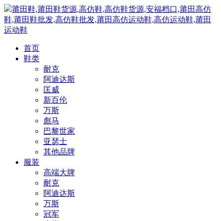
莆田鞋,莆田鞋货源,高仿鞋,高仿鞋货源,安福档口,莆田高仿
鞋,莆田鞋批发,高仿鞋批发,莆田高仿运动鞋,高仿运动鞋,莆田
运动鞋
首页
鞋类
耐克
阿迪达斯
匡威
新百伦
万斯
彪马
巴黎世家
亚瑟士
其他品牌
服装
高端大牌
耐克
阿迪达斯
万斯
冠军