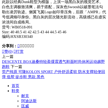
此款以经典Dunk鞋型为模版，上演一场黑白灰的视觉艺术。
白色主调极致清爽，易于搭配，深灰色Swoosh以破墨笔法勾
勒出凌厉轨迹。侧翼飞翼Logo如印章压角，后跟「AMPR」代
号低调烙印身份。黑白灰的层次随光影流动，高级感已在虚实
浓淡间自成格局。
货号: WB0518-091
Size: 40 40.5 41 42 42.5 43 44 44.5 45 46
编码:HXSB330340
分享到：








赞(
0
)

打赏
上一篇
DESCENTE BOA迪桑特轻盈缓震透气鞋面时尚休闲运动越野
跑鞋
下一篇
莞产纯原 可隆KOLON SPORT 户外舒适柔软 防水支撑轻便回
弹 低帮 徒步鞋 男款 黑色
首页
鞋类
耐克
阿迪达斯
匡威