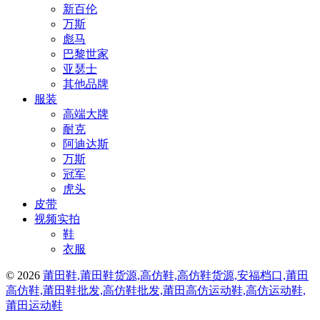
新百伦
万斯
彪马
巴黎世家
亚瑟士
其他品牌
服装
高端大牌
耐克
阿迪达斯
万斯
冠军
虎头
皮带
视频实拍
鞋
衣服
© 2026
莆田鞋,莆田鞋货源,高仿鞋,高仿鞋货源,安福档口,莆田
高仿鞋,莆田鞋批发,高仿鞋批发,莆田高仿运动鞋,高仿运动鞋,
莆田运动鞋