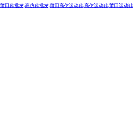
,莆田鞋批发,高仿鞋批发,莆田高仿运动鞋,高仿运动鞋,莆田运动鞋