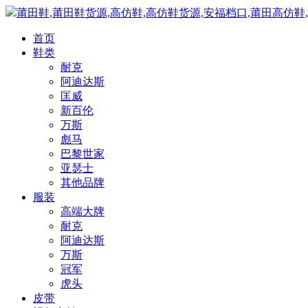
莆田鞋,莆田鞋货源,高仿鞋,高仿鞋货源,安福档口,莆田高仿鞋
首页
鞋类
耐克
阿迪达斯
匡威
新百伦
万斯
彪马
巴黎世家
亚瑟士
其他品牌
服装
高端大牌
耐克
阿迪达斯
万斯
冠军
虎头
皮带