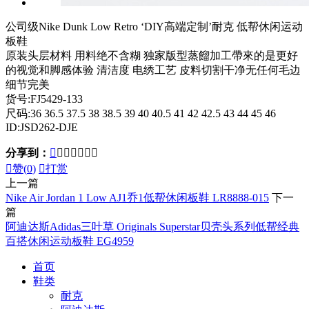
公司级Nike Dunk Low Retro ‘DIY高端定制’耐克 低帮休闲运动
板鞋
原装头层材料 用料绝不含糊 独家版型蒸餾加工帶來的是更好
的视觉和脚感体验 清洁度 电绣工艺 皮料切割干净无任何毛边
细节完美
货号:FJ5429-133
尺码:36 36.5 37.5 38 38.5 39 40 40.5 41 42 42.5 43 44 45 46
ID:JSD262-DJE
分享到：








赞(
0
)

打赏
上一篇
Nike Air Jordan 1 Low AJ1乔1低帮休闲板鞋 LR8888-015
下一
篇
阿迪达斯Adidas三叶草 Originals Superstar贝壳头系列低帮经典
百搭休闲运动板鞋 EG4959
首页
鞋类
耐克