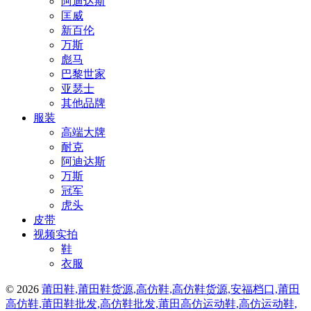
阿迪达斯
匡威
新百伦
万斯
彪马
巴黎世家
亚瑟士
其他品牌
服装
高端大牌
耐克
阿迪达斯
万斯
冠军
虎头
皮带
视频实拍
鞋
衣服
© 2026
莆田鞋,莆田鞋货源,高仿鞋,高仿鞋货源,安福档口,莆田
高仿鞋,莆田鞋批发,高仿鞋批发,莆田高仿运动鞋,高仿运动鞋,