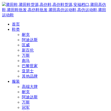
莆田鞋,莆田鞋货源,高仿鞋,高仿鞋货源,安福档口,莆田高仿
鞋,莆田鞋批发,高仿鞋批发,莆田高仿运动鞋,高仿运动鞋,莆田
运动鞋
首页
鞋类
耐克
阿迪达斯
匡威
新百伦
万斯
彪马
巴黎世家
亚瑟士
其他品牌
服装
高端大牌
耐克
阿迪达斯
万斯
冠军