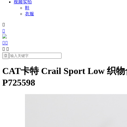
视频实拍
鞋
衣服







CAT卡特 Crail Sport 
P725598