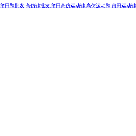
,莆田鞋批发,高仿鞋批发,莆田高仿运动鞋,高仿运动鞋,莆田运动鞋