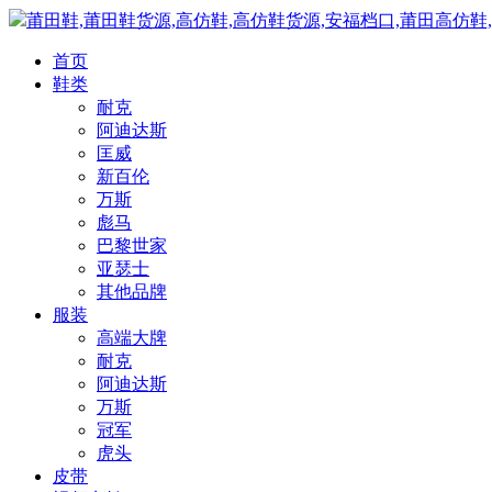
莆田鞋,莆田鞋货源,高仿鞋,高仿鞋货源,安福档口,莆田高仿鞋
首页
鞋类
耐克
阿迪达斯
匡威
新百伦
万斯
彪马
巴黎世家
亚瑟士
其他品牌
服装
高端大牌
耐克
阿迪达斯
万斯
冠军
虎头
皮带