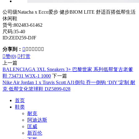
公司级Natacha x Ecco爱步 健步BIOM LITE 舒适百搭低帮生活
休闲鞋
货号:802483-61462
尺码:35-40
ID:ZED259-DJF
分享到：








赞(
0
)

打赏
上一篇
BALENCIAGA 3XL Sneakers 3+ 巴黎世家 系列低帮复古老爹
鞋 734731 W3X-1 1000
下一篇
Nike Air Jordan 1 x Travis Scott AJ1倒勾 乔一倒钩 ‘DIY’定制 耐
克 低帮文化篮球鞋 DZ5899-028
首页
鞋类
耐克
阿迪达斯
匡威
新百伦