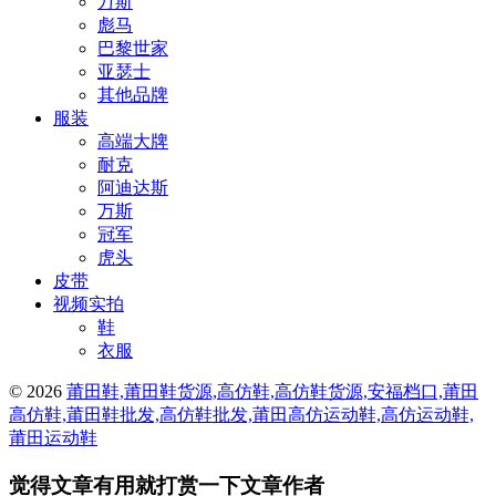
万斯
彪马
巴黎世家
亚瑟士
其他品牌
服装
高端大牌
耐克
阿迪达斯
万斯
冠军
虎头
皮带
视频实拍
鞋
衣服
© 2026
莆田鞋,莆田鞋货源,高仿鞋,高仿鞋货源,安福档口,莆田
高仿鞋,莆田鞋批发,高仿鞋批发,莆田高仿运动鞋,高仿运动鞋,
莆田运动鞋
觉得文章有用就打赏一下文章作者