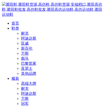
莆田鞋,莆田鞋货源,高仿鞋,高仿鞋货源,安福档口,莆田高仿
鞋,莆田鞋批发,高仿鞋批发,莆田高仿运动鞋,高仿运动鞋,莆田
运动鞋
首页
鞋类
耐克
阿迪达斯
匡威
新百伦
万斯
彪马
巴黎世家
亚瑟士
其他品牌
服装
高端大牌
耐克
阿迪达斯
万斯
冠军