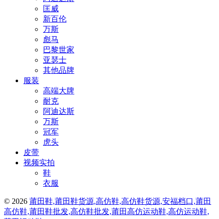
匡威
新百伦
万斯
彪马
巴黎世家
亚瑟士
其他品牌
服装
高端大牌
耐克
阿迪达斯
万斯
冠军
虎头
皮带
视频实拍
鞋
衣服
© 2026
莆田鞋,莆田鞋货源,高仿鞋,高仿鞋货源,安福档口,莆田
高仿鞋,莆田鞋批发,高仿鞋批发,莆田高仿运动鞋,高仿运动鞋,