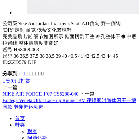
公司级Nike Air Jordan 1 x Travis Scott AJ1倒勾 乔一倒钩
‘DIY’定制 耐克 低帮文化篮球鞋
完美品质出货 细节如图所示 鞋面切割工整 冲孔整体干净 中底
拉帮线 整体清洁度非常好
货号:HS8068-063
尺码:36 36.5 37.5 38 38.5 39 40 40.5 41 42 42.5 43 44 45
ID:ZZD579-DJF
分享到：








赞(
0
)

打赏
上一篇
NIKE AIR FORCE 1‘07 CS5288-040
下一篇
Bottega Veneta Orbit Lace-up Runner BV 葆蝶家时尚休闲王一博
同款 老爹鞋运动鞋
首页
鞋类
耐克
阿迪达斯