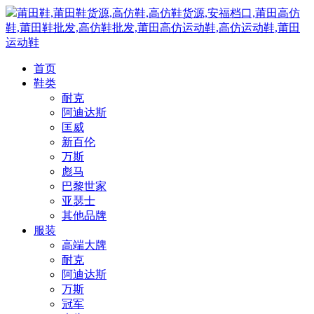
莆田鞋,莆田鞋货源,高仿鞋,高仿鞋货源,安福档口,莆田高仿
鞋,莆田鞋批发,高仿鞋批发,莆田高仿运动鞋,高仿运动鞋,莆田
运动鞋
首页
鞋类
耐克
阿迪达斯
匡威
新百伦
万斯
彪马
巴黎世家
亚瑟士
其他品牌
服装
高端大牌
耐克
阿迪达斯
万斯
冠军