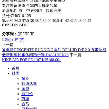
原楦头原纸板 打造纯正低帮空军版型
专注外贸渠道 全掌内置蜂窝气垫
原盒配件 原厂中底钢印、拉帮完美
货号:ZH0316-125
Size:36 36.5 37.5 38 38.5 39 40 40.5 41 42 42.5 43 44 45
ID:ZED212-DJF
分享到：








赞(
0
)

打赏
上一篇
迪桑特DESCENTE RUNNING系列 DFLUID D/F 2.0 系带防滑
低帮训练长跑休闲跑步鞋 D4331RRN28
下一篇
NIKE AIR FORCE 1‘07 KJ5188-001
首页
鞋类
耐克
阿迪达斯
匡威
新百伦
万斯
彪马