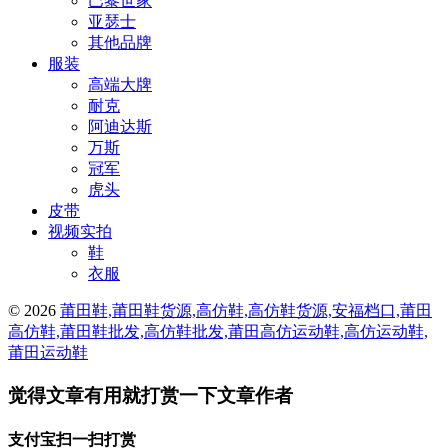
巴黎世家
亚瑟士
其他品牌
服装
高端大牌
耐克
阿迪达斯
万斯
冠军
虎头
皮带
视频实拍
鞋
衣服
© 2026
莆田鞋,莆田鞋货源,高仿鞋,高仿鞋货源,安福档口,莆田
高仿鞋,莆田鞋批发,高仿鞋批发,莆田高仿运动鞋,高仿运动鞋,
莆田运动鞋
觉得文章有用就打赏一下文章作者
支付宝扫一扫打赏