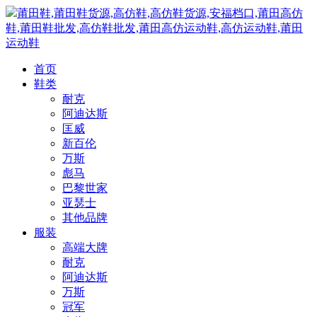
莆田鞋,莆田鞋货源,高仿鞋,高仿鞋货源,安福档口,莆田高仿
鞋,莆田鞋批发,高仿鞋批发,莆田高仿运动鞋,高仿运动鞋,莆田
运动鞋
首页
鞋类
耐克
阿迪达斯
匡威
新百伦
万斯
彪马
巴黎世家
亚瑟士
其他品牌
服装
高端大牌
耐克
阿迪达斯
万斯
冠军