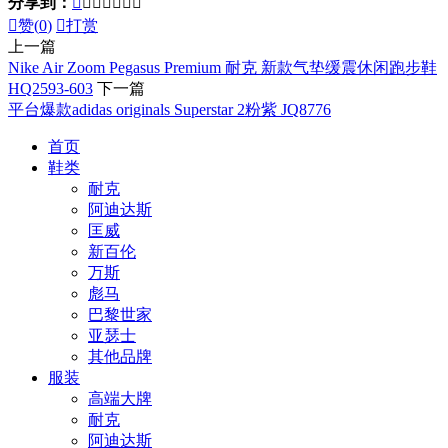
分享到：








赞(
0
)

打赏
上一篇
Nike Air Zoom Pegasus Premium 耐克 新款气垫缓震休闲跑步鞋
HQ2593-603
下一篇
平台爆款adidas originals Superstar 2粉紫 JQ8776
首页
鞋类
耐克
阿迪达斯
匡威
新百伦
万斯
彪马
巴黎世家
亚瑟士
其他品牌
服装
高端大牌
耐克
阿迪达斯