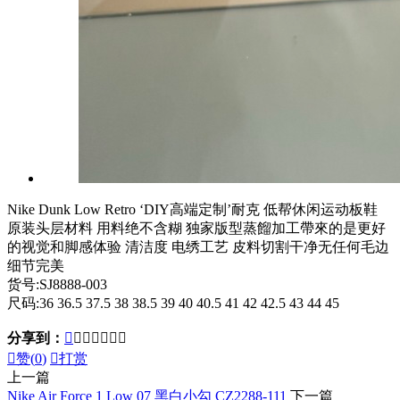
Nike Dunk Low Retro ‘DIY高端定制’耐克 低帮休闲运动板鞋
原装头层材料 用料绝不含糊 独家版型蒸餾加工帶來的是更好
的视觉和脚感体验 清洁度 电绣工艺 皮料切割干净无任何毛边
细节完美
货号:SJ8888-003
尺码:36 36.5 37.5 38 38.5 39 40 40.5 41 42 42.5 43 44 45
分享到：








赞(
0
)

打赏
上一篇
Nike Air Force 1 Low 07 黑白小勾 CZ2288-111
下一篇