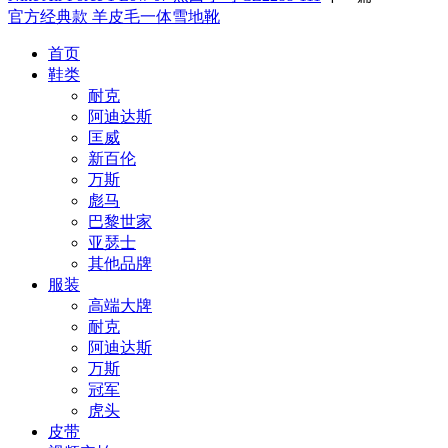
官方经典款 羊皮毛一体雪地靴
首页
鞋类
耐克
阿迪达斯
匡威
新百伦
万斯
彪马
巴黎世家
亚瑟士
其他品牌
服装
高端大牌
耐克
阿迪达斯
万斯
冠军
虎头
皮带