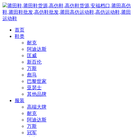
莆田鞋,莆田鞋货源,高仿鞋,高仿鞋货源,安福档口,莆田高仿
鞋,莆田鞋批发,高仿鞋批发,莆田高仿运动鞋,高仿运动鞋,莆田
运动鞋
首页
鞋类
耐克
阿迪达斯
匡威
新百伦
万斯
彪马
巴黎世家
亚瑟士
其他品牌
服装
高端大牌
耐克
阿迪达斯
万斯
冠军