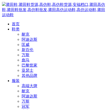
莆田鞋,莆田鞋货源,高仿鞋,高仿鞋货源,安福档口,莆田高仿
鞋,莆田鞋批发,高仿鞋批发,莆田高仿运动鞋,高仿运动鞋,莆田
运动鞋
首页
鞋类
耐克
阿迪达斯
匡威
新百伦
万斯
彪马
巴黎世家
亚瑟士
其他品牌
服装
高端大牌
耐克
阿迪达斯
万斯
冠军