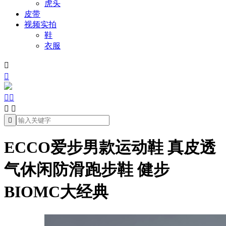
虎头
皮带
视频实拍
鞋
衣服







ECCO爱步男款运动鞋 真皮透
气休闲防滑跑步鞋 健步
BIOMC大经典