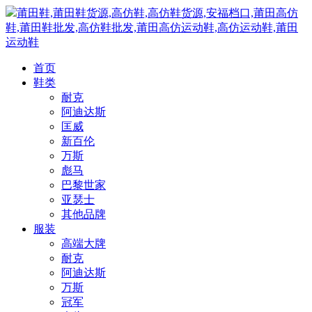
莆田鞋,莆田鞋货源,高仿鞋,高仿鞋货源,安福档口,莆田高仿
鞋,莆田鞋批发,高仿鞋批发,莆田高仿运动鞋,高仿运动鞋,莆田
运动鞋
首页
鞋类
耐克
阿迪达斯
匡威
新百伦
万斯
彪马
巴黎世家
亚瑟士
其他品牌
服装
高端大牌
耐克
阿迪达斯
万斯
冠军