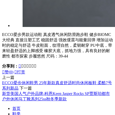
ECCO爱步男款运动鞋 真皮透气休闲防滑跑步鞋 健步BIOMC
大经典 直接注塑工艺 稳固舒适 强效缓震与能量回弹 增加运动
时的稳定与舒适 牛皮鞋面，纹理自然，柔韧耐穿 PU中底，带
来轻盈舒适的上脚感受 橡胶大底，抓地力强，具有良好的耐
磨性 都市探索 步履悠然 尺码：39-44
分享到：








赞(
0
)

打赏
上一篇
ECCO爱步休闲鞋男 25年新款真皮舒适时尚休闲板鞋 柔酷7号
系列新品
下一篇
新货美国人气户外品牌-科恩Keen Jasper Rocks SP贾斯珀都市
户外休闲马丁靴系列25ss秋冬季新款
首页
鞋类