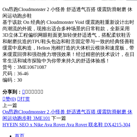
On昂跑Cloudmonster 2 小怪兽 舒适透气百搭 缓震防滑耐磨 休
闲运动跑步鞋
基于该款 On 经典的 Cloudmonster Void 缓震跑鞋重新设计出时
尚潮流的外观，现推出适合多种场景的日常鞋款，全新采用
3D立体工程偏织网眼鞋面更加轻便舒适透气，搭配柔软鞋舌
和耐磨抗造的TPU鞋头包边和鞋舌固定带与一致的经典怪善鞋
缓震中底构造，Helion 泡棉打造的大体积云模块和速度板，带
来缓震回弹和强劲推力增强效果！经过精密的技术设计，在日
常生活和城市探险中为你带来持久的舒适体验感！
货号：3ME10671087
尺码：36-46
编码：30
分享到：








赞(
0
)

打赏
上一篇
On昂跑Cloudmonster 2 小怪兽 舒适透气百搭 缓震防滑耐磨 休
闲运动跑步鞋 3ME101
下一篇
HYEIN SEO x Nike Ava Rover Ava Rover 联名鞋 DX4215-304
首页