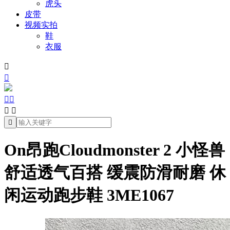
虎头
皮带
视频实拍
鞋
衣服







On昂跑Cloudmonster 2 小怪兽
舒适透气百搭 缓震防滑耐磨 休
闲运动跑步鞋 3ME1067