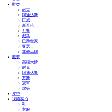
鞋类
耐克
阿迪达斯
匡威
新百伦
万斯
彪马
巴黎世家
亚瑟士
其他品牌
服装
高端大牌
耐克
阿迪达斯
万斯
冠军
虎头
皮带
视频实拍
鞋
衣服