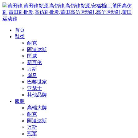
莆田鞋,莆田鞋货源,高仿鞋,高仿鞋货源,安福档口,莆田高仿
鞋,莆田鞋批发,高仿鞋批发,莆田高仿运动鞋,高仿运动鞋,莆田
运动鞋
首页
鞋类
耐克
阿迪达斯
匡威
新百伦
万斯
彪马
巴黎世家
亚瑟士
其他品牌
服装
高端大牌
耐克
阿迪达斯
万斯
冠军