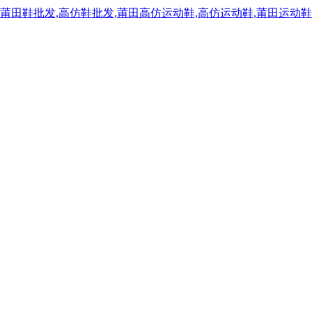
,莆田鞋批发,高仿鞋批发,莆田高仿运动鞋,高仿运动鞋,莆田运动鞋