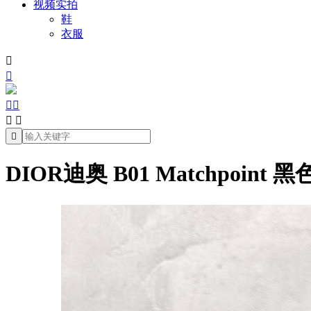
视频实拍
鞋
衣服







DIOR迪奥 B01 Matchpoint 黑