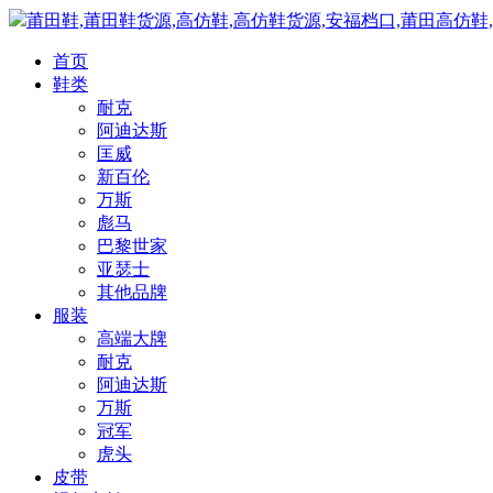
莆田鞋,莆田鞋货源,高仿鞋,高仿鞋货源,安福档口,莆田高仿鞋
首页
鞋类
耐克
阿迪达斯
匡威
新百伦
万斯
彪马
巴黎世家
亚瑟士
其他品牌
服装
高端大牌
耐克
阿迪达斯
万斯
冠军
虎头
皮带