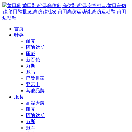
莆田鞋,莆田鞋货源,高仿鞋,高仿鞋货源,安福档口,莆田高仿
鞋,莆田鞋批发,高仿鞋批发,莆田高仿运动鞋,高仿运动鞋,莆田
运动鞋
首页
鞋类
耐克
阿迪达斯
匡威
新百伦
万斯
彪马
巴黎世家
亚瑟士
其他品牌
服装
高端大牌
耐克
阿迪达斯
万斯
冠军