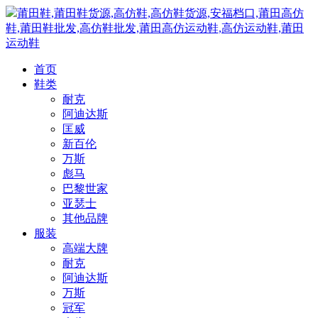
莆田鞋,莆田鞋货源,高仿鞋,高仿鞋货源,安福档口,莆田高仿
鞋,莆田鞋批发,高仿鞋批发,莆田高仿运动鞋,高仿运动鞋,莆田
运动鞋
首页
鞋类
耐克
阿迪达斯
匡威
新百伦
万斯
彪马
巴黎世家
亚瑟士
其他品牌
服装
高端大牌
耐克
阿迪达斯
万斯
冠军