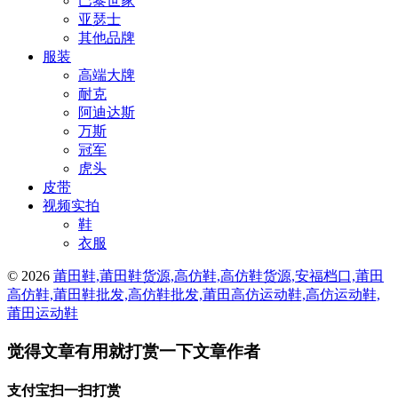
巴黎世家
亚瑟士
其他品牌
服装
高端大牌
耐克
阿迪达斯
万斯
冠军
虎头
皮带
视频实拍
鞋
衣服
© 2026
莆田鞋,莆田鞋货源,高仿鞋,高仿鞋货源,安福档口,莆田
高仿鞋,莆田鞋批发,高仿鞋批发,莆田高仿运动鞋,高仿运动鞋,
莆田运动鞋
觉得文章有用就打赏一下文章作者
支付宝扫一扫打赏