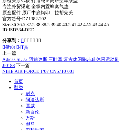
原楦头原纸板 打造纯正高帮空军版型
专注外贸渠道 全掌内置蜂窝气垫
原盒配件 原厂中底钢印、拉帮完美
官方货号:DZ1382-202
Size:36 36.5 37.5 38 38.5 39 40 40.5 41 42 42.5 43 44 45
ID:JSD534-DED
分享到：








赞(
0
)

打赏
上一篇
Adidas SL 72 阿迪达斯 三叶草 复古休闲跑步鞋休闲运动鞋
JI0188
下一篇
NIKE AIR FORCE 1‘07 CN5710-001
首页
鞋类
耐克
阿迪达斯
匡威
新百伦
万斯
彪马