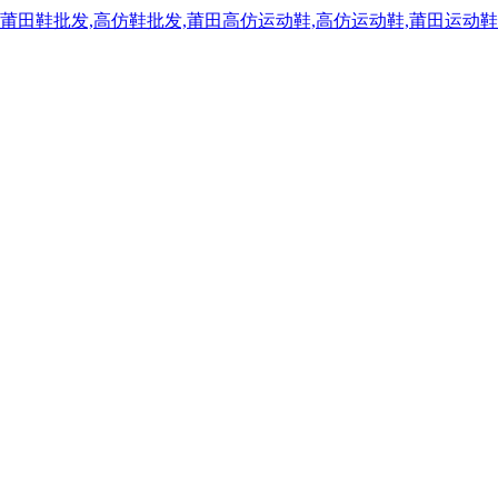
,莆田鞋批发,高仿鞋批发,莆田高仿运动鞋,高仿运动鞋,莆田运动鞋