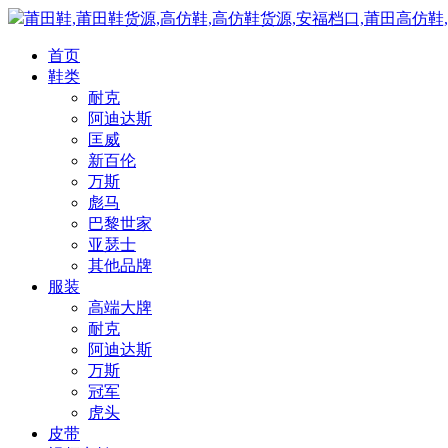
莆田鞋,莆田鞋货源,高仿鞋,高仿鞋货源,安福档口,莆田高仿鞋
首页
鞋类
耐克
阿迪达斯
匡威
新百伦
万斯
彪马
巴黎世家
亚瑟士
其他品牌
服装
高端大牌
耐克
阿迪达斯
万斯
冠军
虎头
皮带