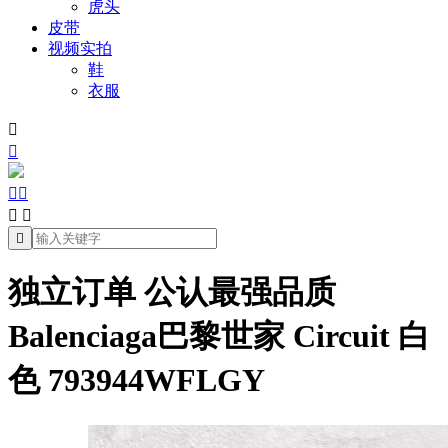
虎头
皮带
视频实拍
鞋
衣服







独立订单 公认最强品质
Balenciaga巴黎世家 Circuit 白
色 793944WFLGY