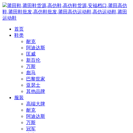
莆田鞋,莆田鞋货源,高仿鞋,高仿鞋货源,安福档口,莆田高仿
鞋,莆田鞋批发,高仿鞋批发,莆田高仿运动鞋,高仿运动鞋,莆田
运动鞋
首页
鞋类
耐克
阿迪达斯
匡威
新百伦
万斯
彪马
巴黎世家
亚瑟士
其他品牌
服装
高端大牌
耐克
阿迪达斯
万斯
冠军