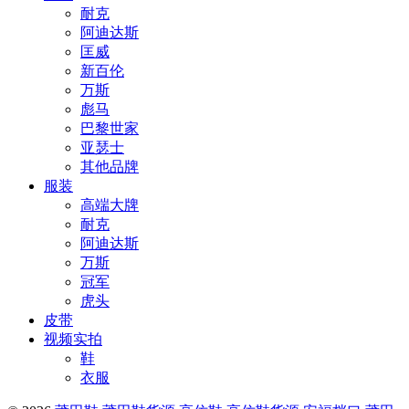
耐克
阿迪达斯
匡威
新百伦
万斯
彪马
巴黎世家
亚瑟士
其他品牌
服装
高端大牌
耐克
阿迪达斯
万斯
冠军
虎头
皮带
视频实拍
鞋
衣服