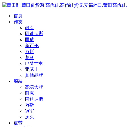
莆田鞋,莆田鞋货源,高仿鞋,高仿鞋货源,安福档口,莆田高仿鞋
首页
鞋类
耐克
阿迪达斯
匡威
新百伦
万斯
彪马
巴黎世家
亚瑟士
其他品牌
服装
高端大牌
耐克
阿迪达斯
万斯
冠军
虎头
皮带