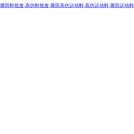
,莆田鞋批发,高仿鞋批发,莆田高仿运动鞋,高仿运动鞋,莆田运动鞋