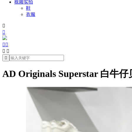
视频实拍
鞋
衣服







AD Originals Superstar 白牛