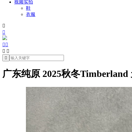
视频实拍
鞋
衣服







广东纯原 2025秋冬Timberl