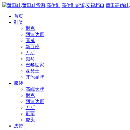
莆田鞋,莆田鞋货源,高仿鞋,高仿鞋货源,安福档口,莆田高仿鞋
首页
鞋类
耐克
阿迪达斯
匡威
新百伦
万斯
彪马
巴黎世家
亚瑟士
其他品牌
服装
高端大牌
耐克
阿迪达斯
万斯
冠军
虎头
皮带