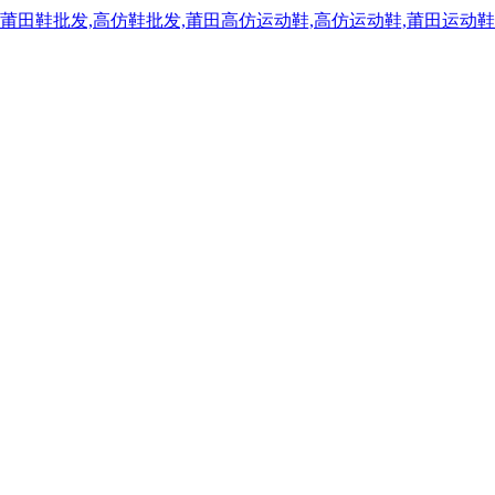
,莆田鞋批发,高仿鞋批发,莆田高仿运动鞋,高仿运动鞋,莆田运动鞋