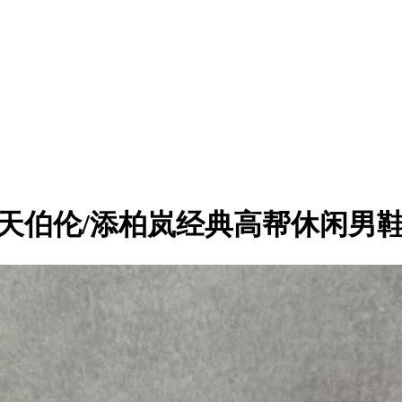
and 天伯伦/添柏岚经典高帮休闲男