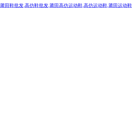
,莆田鞋批发,高仿鞋批发,莆田高仿运动鞋,高仿运动鞋,莆田运动鞋