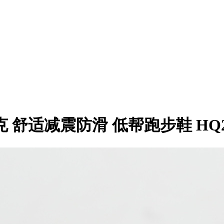
耐克 舒适减震防滑 低帮跑步鞋 HQ20