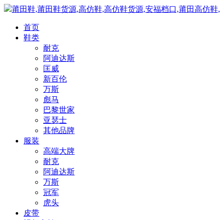
莆田鞋,莆田鞋货源,高仿鞋,高仿鞋货源,安福档口,莆田高仿鞋
首页
鞋类
耐克
阿迪达斯
匡威
新百伦
万斯
彪马
巴黎世家
亚瑟士
其他品牌
服装
高端大牌
耐克
阿迪达斯
万斯
冠军
虎头
皮带