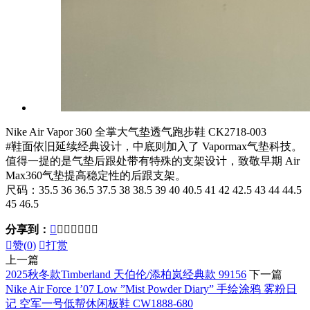
Nike Air Vapor 360 全掌大气垫透气跑步鞋 CK2718-003
#鞋面依旧延续经典设计，中底则加入了 Vapormax气垫科技。
值得一提的是气垫后跟处带有特殊的支架设计，致敬早期 Air
Max360气垫提高稳定性的后跟支架。
尺码：35.5 36 36.5 37.5 38 38.5 39 40 40.5 41 42 42.5 43 44 44.5
45 46.5
分享到：








赞(
0
)

打赏
上一篇
2025秋冬款Timberland 天伯伦/添柏岚经典款 99156
下一篇
Nike Air Force 1’07 Low ”Mist Powder Diary” 手绘涂鸦 雾粉日
记 空军一号低帮休闲板鞋 CW1888-680