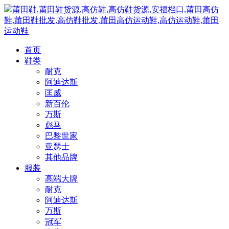
莆田鞋,莆田鞋货源,高仿鞋,高仿鞋货源,安福档口,莆田高仿
鞋,莆田鞋批发,高仿鞋批发,莆田高仿运动鞋,高仿运动鞋,莆田
运动鞋
首页
鞋类
耐克
阿迪达斯
匡威
新百伦
万斯
彪马
巴黎世家
亚瑟士
其他品牌
服装
高端大牌
耐克
阿迪达斯
万斯
冠军