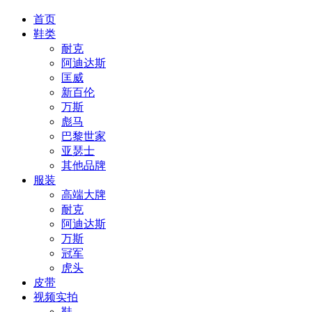
首页
鞋类
耐克
阿迪达斯
匡威
新百伦
万斯
彪马
巴黎世家
亚瑟士
其他品牌
服装
高端大牌
耐克
阿迪达斯
万斯
冠军
虎头
皮带
视频实拍
鞋