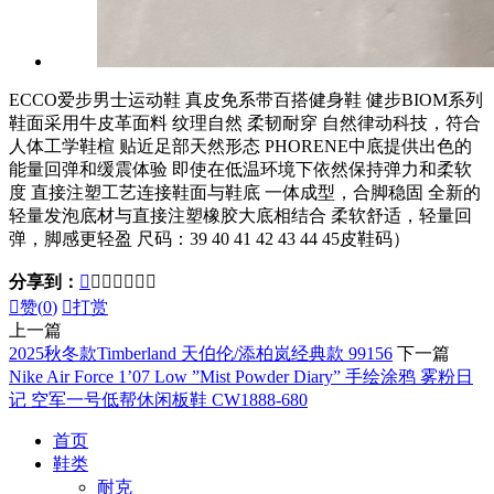
ECCO爱步男士运动鞋 真皮免系带百搭健身鞋 健步BIOM系列
鞋面采用牛皮革面料 纹理自然 柔韧耐穿 自然律动科技，符合
人体工学鞋楦 贴近足部天然形态 PHORENE中底提供出色的
能量回弹和缓震体验 即使在低温环境下依然保持弹力和柔软
度 直接注塑工艺连接鞋面与鞋底 一体成型，合脚稳固 全新的
轻量发泡底材与直接注塑橡胶大底相结合 柔软舒适，轻量回
弹，脚感更轻盈 尺码：39 40 41 42 43 44 45皮鞋码）
分享到：








赞(
0
)

打赏
上一篇
2025秋冬款Timberland 天伯伦/添柏岚经典款 99156
下一篇
Nike Air Force 1’07 Low ”Mist Powder Diary” 手绘涂鸦 雾粉日
记 空军一号低帮休闲板鞋 CW1888-680
首页
鞋类
耐克