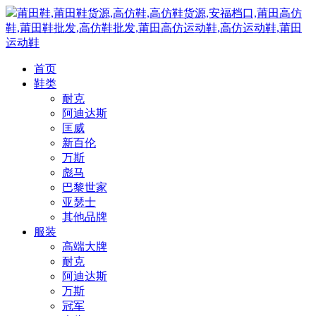
莆田鞋,莆田鞋货源,高仿鞋,高仿鞋货源,安福档口,莆田高仿
鞋,莆田鞋批发,高仿鞋批发,莆田高仿运动鞋,高仿运动鞋,莆田
运动鞋
首页
鞋类
耐克
阿迪达斯
匡威
新百伦
万斯
彪马
巴黎世家
亚瑟士
其他品牌
服装
高端大牌
耐克
阿迪达斯
万斯
冠军