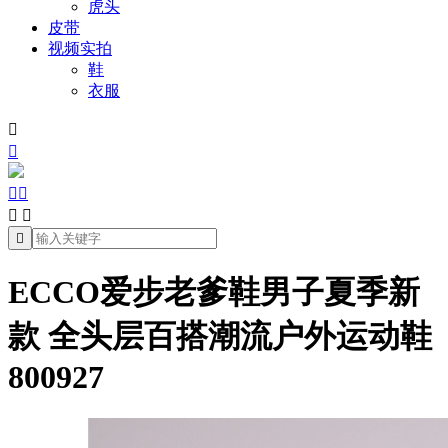
虎头
皮带
视频实拍
鞋
衣服







ECCO爱步老爹鞋男子夏季新
款 全头层百搭潮流户外运动鞋
800927