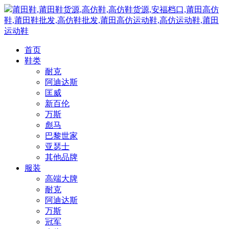
莆田鞋,莆田鞋货源,高仿鞋,高仿鞋货源,安福档口,莆田高仿
鞋,莆田鞋批发,高仿鞋批发,莆田高仿运动鞋,高仿运动鞋,莆田
运动鞋
首页
鞋类
耐克
阿迪达斯
匡威
新百伦
万斯
彪马
巴黎世家
亚瑟士
其他品牌
服装
高端大牌
耐克
阿迪达斯
万斯
冠军