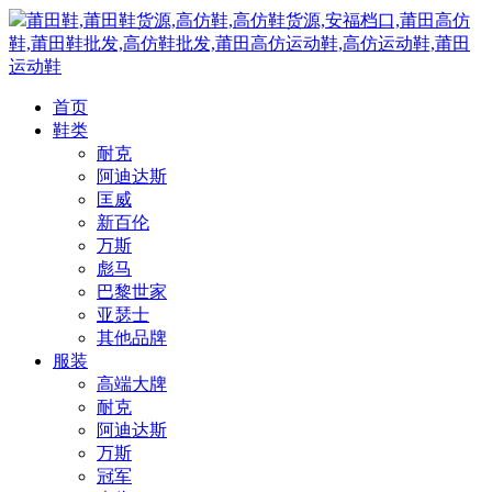
莆田鞋,莆田鞋货源,高仿鞋,高仿鞋货源,安福档口,莆田高仿
鞋,莆田鞋批发,高仿鞋批发,莆田高仿运动鞋,高仿运动鞋,莆田
运动鞋
首页
鞋类
耐克
阿迪达斯
匡威
新百伦
万斯
彪马
巴黎世家
亚瑟士
其他品牌
服装
高端大牌
耐克
阿迪达斯
万斯
冠军