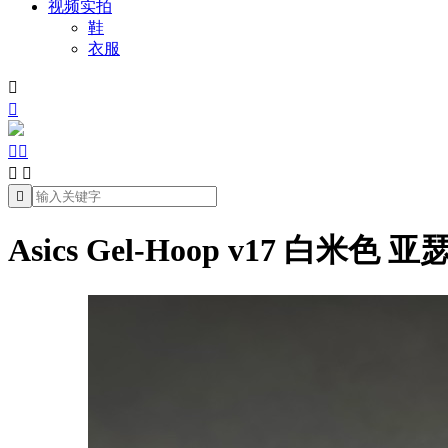
视频实拍
鞋
衣服







Asics Gel-Hoop v17 白米