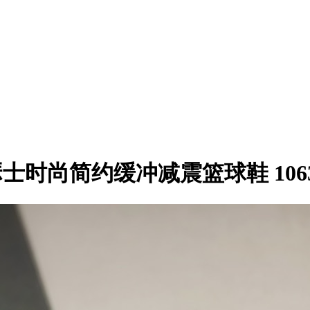
色 亚瑟士时尚简约缓冲减震篮球鞋 1063A