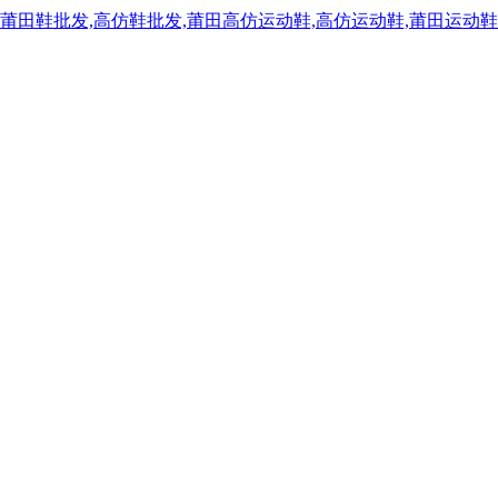
,莆田鞋批发,高仿鞋批发,莆田高仿运动鞋,高仿运动鞋,莆田运动鞋