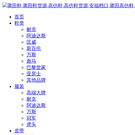
莆田鞋,莆田鞋货源,高仿鞋,高仿鞋货源,安福档口,莆田高仿鞋
首页
鞋类
耐克
阿迪达斯
匡威
新百伦
万斯
彪马
巴黎世家
亚瑟士
其他品牌
服装
高端大牌
耐克
阿迪达斯
万斯
冠军
虎头
皮带