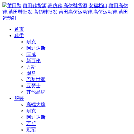
莆田鞋,莆田鞋货源,高仿鞋,高仿鞋货源,安福档口,莆田高仿
鞋,莆田鞋批发,高仿鞋批发,莆田高仿运动鞋,高仿运动鞋,莆田
运动鞋
首页
鞋类
耐克
阿迪达斯
匡威
新百伦
万斯
彪马
巴黎世家
亚瑟士
其他品牌
服装
高端大牌
耐克
阿迪达斯
万斯
冠军